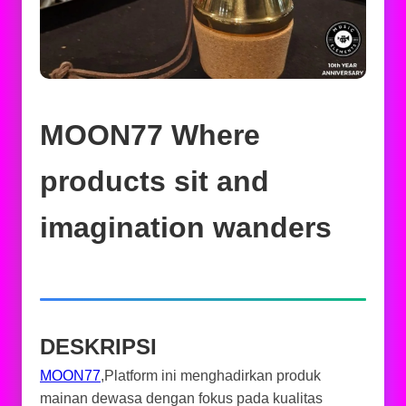
MOON77 Where
products sit and
imagination wanders
DESKRIPSI
MOON77
,Platform ini menghadirkan produk
mainan dewasa dengan fokus pada kualitas