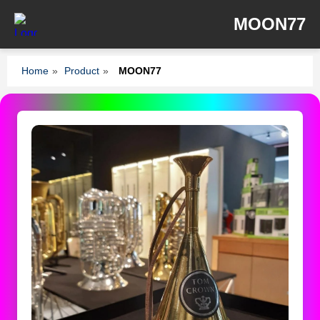
MOON77
Home
»
Product
»
MOON77