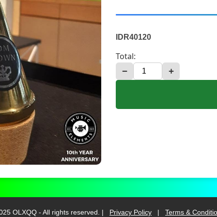
IDR40120
Total:
−
+
025 OLXQQ - All rights reserved. |
Privacy Policy
|
Terms & Conditi