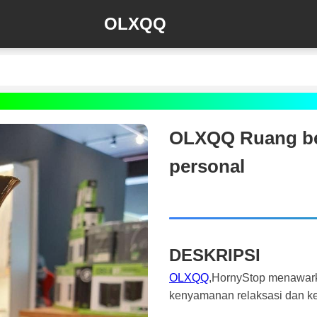
OLXQQ
OLXQQ Ruang bel
personal
DESKRIPSI
OLXQQ
,HornyStop menawarka
kenyamanan relaksasi dan ke