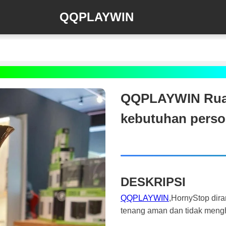
QQPLAYWIN
QQPLAYWIN Ruang
kebutuhan perso
DESKRIPSI
QQPLAYWIN
,HornyStop dir
tenang aman dan tidak meng