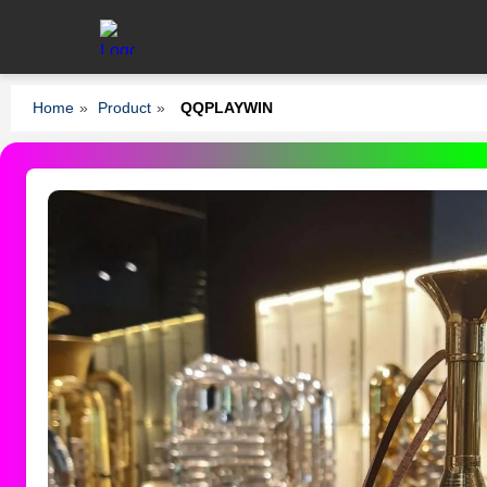
Home
»
Product
»
QQPLAYWIN