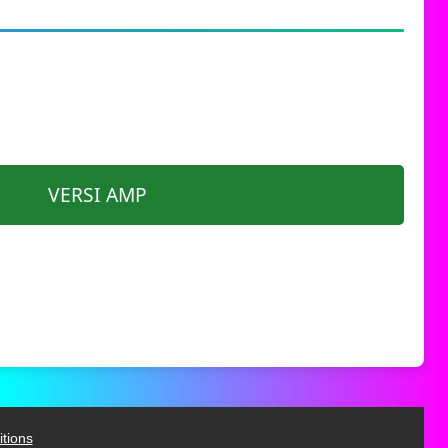
VERSI AMP
tions