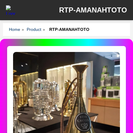
RTP-AMANAHTOTO
Home
»
Product
»
RTP-AMANAHTOTO