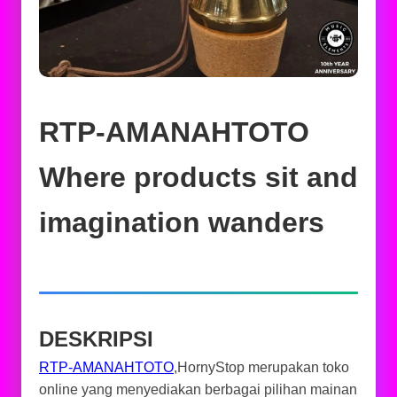
RTP-AMANAHTOTO
Where products sit and
imagination wanders
DESKRIPSI
RTP-AMANAHTOTO
,HornyStop merupakan toko
online yang menyediakan berbagai pilihan mainan