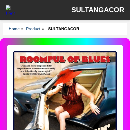
SULTANGACOR
Home
»
Product
»
SULTANGACOR