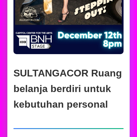
SULTANGACOR Ruang
belanja berdiri untuk
kebutuhan personal