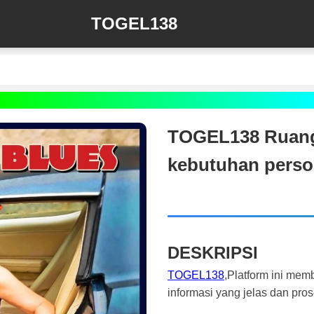
TOGEL138
TOGEL138 Ruang 
kebutuhan perso
DESKRIPSI
TOGEL138
,Platform ini me
informasi yang jelas dan pro