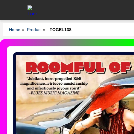
Home
»
Product
»
TOGEL138