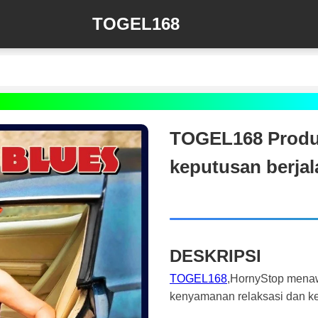
TOGEL168
TOGEL168 Produ
keputusan berjal
DESKRIPSI
TOGEL168
,HornyStop menawa
kenyamanan relaksasi dan ke