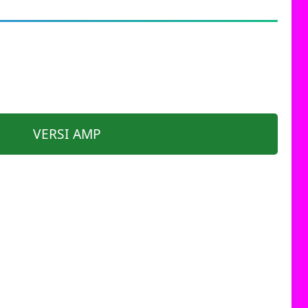
VERSI AMP