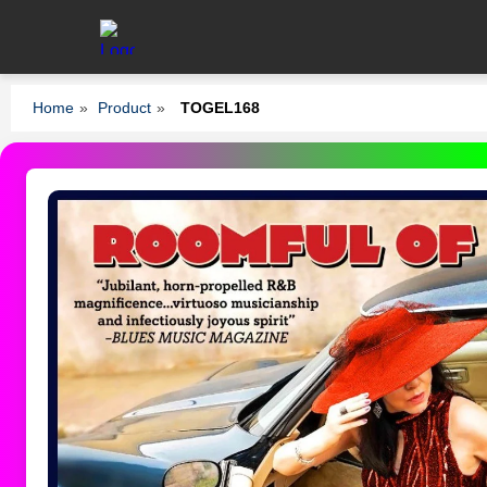
Home
»
Product
»
TOGEL168