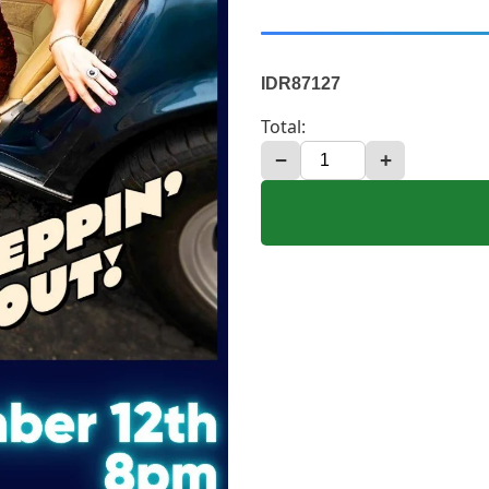
IDR87127
Total:
−
+