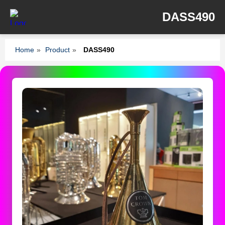
DASS490
Home
»
Product
»
DASS490