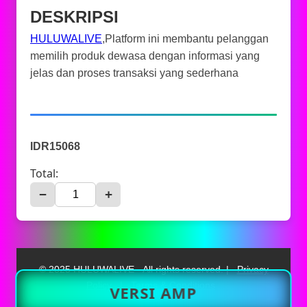
DESKRIPSI
HULUWALIVE
,Platform ini membantu pelanggan
memilih produk dewasa dengan informasi yang
jelas dan proses transaksi yang sederhana
IDR15068
Total:
−
+
© 2025 HULUWALIVE - All rights reserved. |
Privacy
Policy
|
Terms & Conditions
VERSI AMP