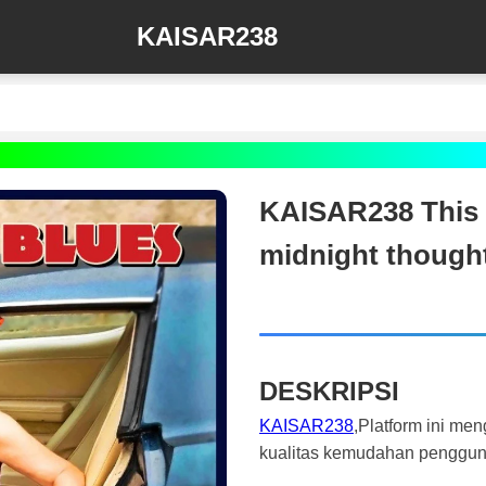
KAISAR238
KAISAR238 This s
midnight though
DESKRIPSI
KAISAR238
,Platform ini m
kualitas kemudahan penggu