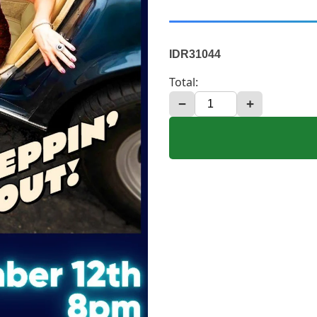
IDR31044
Total:
−
+