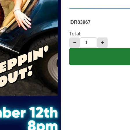
IDR83967
Total:
−
+