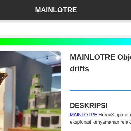
MAINLOTRE
MAINLOTRE Objec
drifts
DESKRIPSI
MAINLOTRE
,HornyStop mena
eksplorasi kenyamanan relak