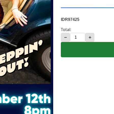
IDR97425
Total:
−
+