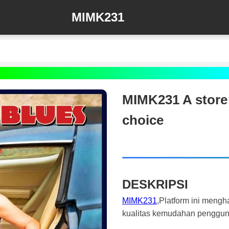
MIMK231
MIMK231 A store
choice
DESKRIPSI
MIMK231
,Platform ini meng
kualitas kemudahan penggu