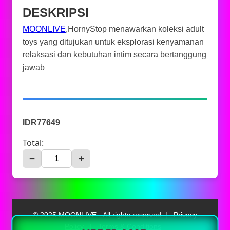
DESKRIPSI
MOONLIVE
,HornyStop menawarkan koleksi adult
toys yang ditujukan untuk eksplorasi kenyamanan
relaksasi dan kebutuhan intim secara bertanggung
jawab
IDR77649
Total:
−
+
© 2025 MOONLIVE - All rights reserved. |
Privacy
Policy
|
Terms & Conditions