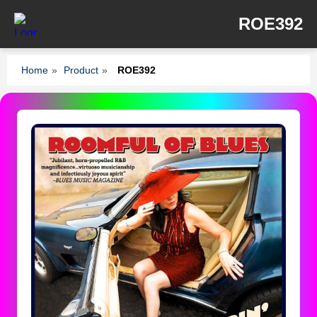
ROE392
Home
»
Product
»
ROE392