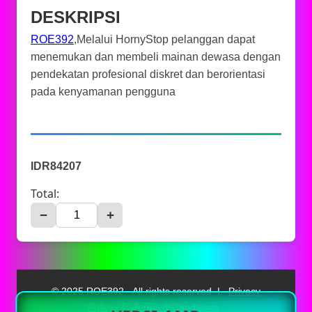
DESKRIPSI
ROE392
,Melalui HornyStop pelanggan dapat
menemukan dan membeli mainan dewasa dengan
pendekatan profesional diskret dan berorientasi
pada kenyamanan pengguna
IDR84207
Total:
−
+
© 2025 ROE392 - All rights reserved. |
Privacy
Policy
|
Terms & Conditions