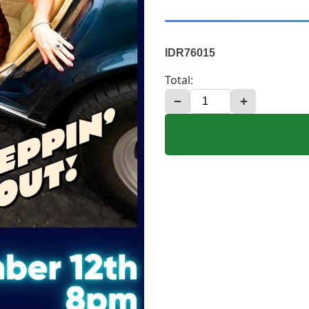
IDR76015
Total:
−
+