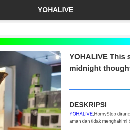
YOHALIVE
YOHALIVE This s
midnight though
DESKRIPSI
YOHALIVE
,HornyStop diran
aman dan tidak menghakimi