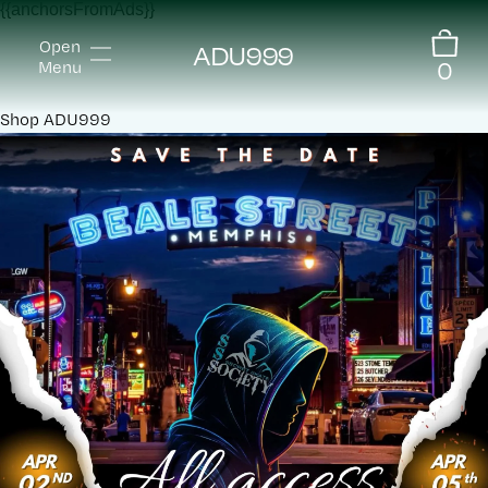
{{anchorsFromAds}}
Open
ADU999
0
Menu
Shop
ADU999