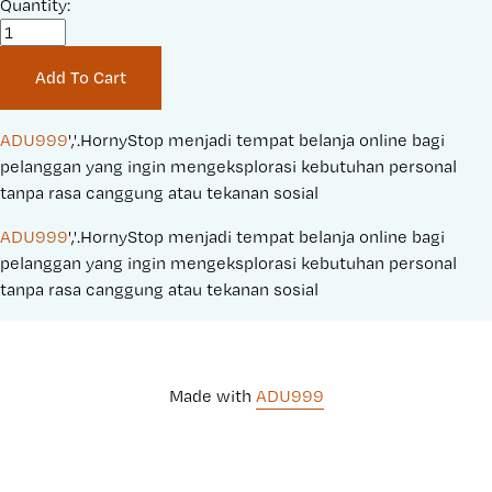
a
Quantity:
r
l
i
e
g
Add To Cart
P
i
r
n
i
a
ADU999
','.HornyStop menjadi tempat belanja online bagi 
c
l
pelanggan yang ingin mengeksplorasi kebutuhan personal 
e
P
tanpa rasa canggung atau tekanan sosial
:
r
ADU999
','.HornyStop menjadi tempat belanja online bagi 
i
pelanggan yang ingin mengeksplorasi kebutuhan personal 
c
tanpa rasa canggung atau tekanan sosial
e
:
Made with 
ADU999