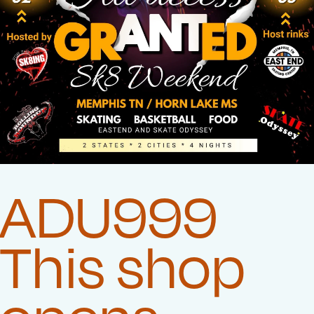
ADU999
This shop