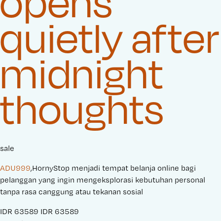
opens
quietly after
midnight
thoughts
sale
ADU999
,HornyStop menjadi tempat belanja online bagi
pelanggan yang ingin mengeksplorasi kebutuhan personal
tanpa rasa canggung atau tekanan sosial
S
IDR 63589
O
IDR 63589