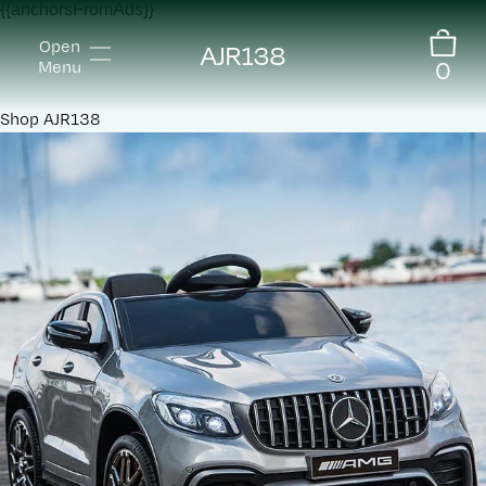
{{anchorsFromAds}}
Open
AJR138
0
Menu
Shop
AJR138