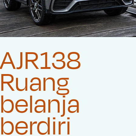
AJR138
Ruang
belanja
berdiri