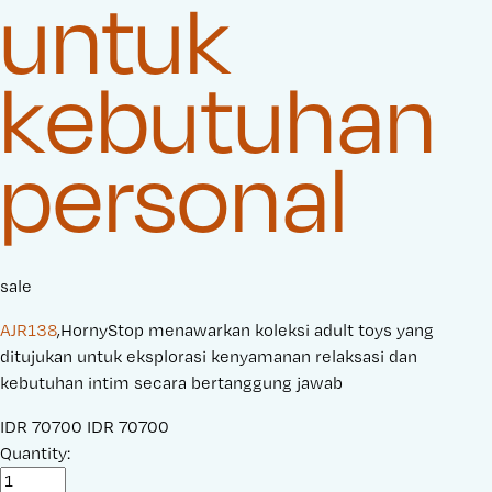
untuk
kebutuhan
personal
sale
AJR138
,HornyStop menawarkan koleksi adult toys yang
ditujukan untuk eksplorasi kenyamanan relaksasi dan
kebutuhan intim secara bertanggung jawab
S
IDR 70700
O
IDR 70700
a
Quantity:
r
l
i