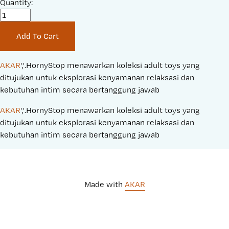
a
Quantity:
r
l
i
e
g
Add To Cart
P
i
r
n
i
a
AKAR
','.HornyStop menawarkan koleksi adult toys yang 
c
l
ditujukan untuk eksplorasi kenyamanan relaksasi dan 
e
P
kebutuhan intim secara bertanggung jawab
:
r
AKAR
','.HornyStop menawarkan koleksi adult toys yang 
i
ditujukan untuk eksplorasi kenyamanan relaksasi dan 
c
kebutuhan intim secara bertanggung jawab
e
:
Made with 
AKAR