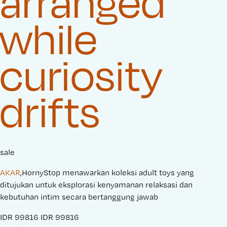
arranged
while
curiosity
drifts
sale
AKAR
,HornyStop menawarkan koleksi adult toys yang
ditujukan untuk eksplorasi kenyamanan relaksasi dan
kebutuhan intim secara bertanggung jawab
S
IDR 99816
O
IDR 99816