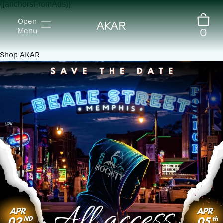
{{anchorsFromAds}}
Open
AKAR
0
Menu
Shop
AKAR