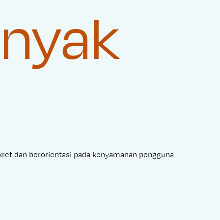
anyak
kret dan berorientasi pada kenyamanan pengguna