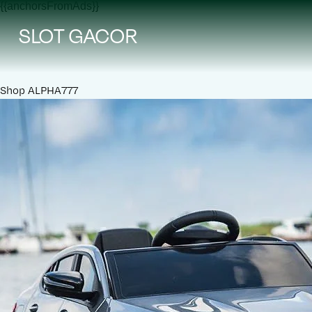
{{anchorsFromAds}}
SLOT GACOR
Shop
ALPHA777