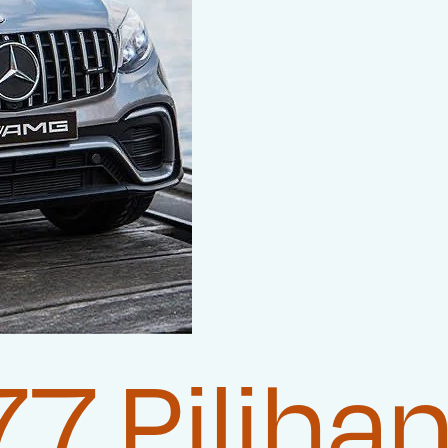
7 Piliha