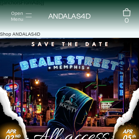
{{anchorsFromAds}}
Open
ANDALAS4D
0
Menu
Shop
ANDALAS4D