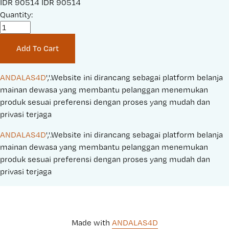
S
IDR 90514
O
IDR 90514
a
Quantity:
r
l
i
e
g
Add To Cart
P
i
r
n
i
a
ANDALAS4D
','.Website ini dirancang sebagai platform belanja 
c
l
mainan dewasa yang membantu pelanggan menemukan 
e
P
produk sesuai preferensi dengan proses yang mudah dan 
:
r
privasi terjaga
i
ANDALAS4D
','.Website ini dirancang sebagai platform belanja 
c
mainan dewasa yang membantu pelanggan menemukan 
e
produk sesuai preferensi dengan proses yang mudah dan 
:
privasi terjaga
Made with 
ANDALAS4D