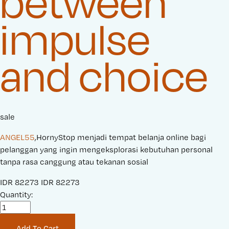
between
impulse
and choice
sale
ANGEL55
,HornyStop menjadi tempat belanja online bagi
pelanggan yang ingin mengeksplorasi kebutuhan personal
tanpa rasa canggung atau tekanan sosial
S
IDR 82273
O
IDR 82273
a
Quantity:
r
l
i
e
g
Add To Cart