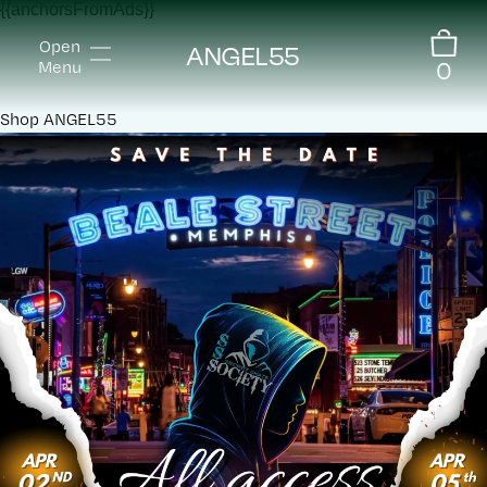
{{anchorsFromAds}}
Open
ANGEL55
0
Menu
Shop
ANGEL55