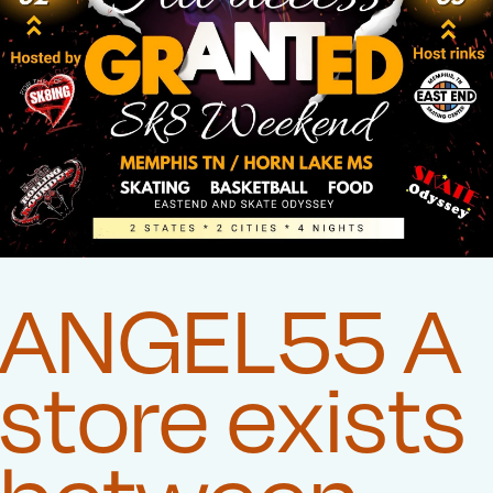
ANGEL55 A
store exists