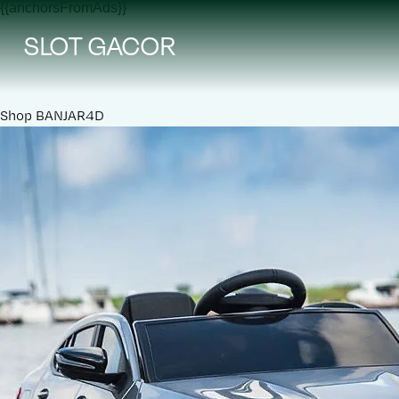
{{anchorsFromAds}}
SLOT GACOR
Shop
BANJAR4D