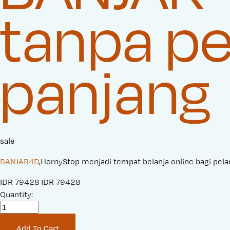
tanpa pe
panjang
sale
BANJAR4D
,HornyStop menjadi tempat belanja online bagi pel
S
IDR 79428
O
IDR 79428
a
Quantity:
r
l
i
e
g
Add To Cart