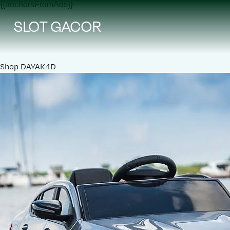
{{anchorsFromAds}}
SLOT GACOR
Shop
DAYAK4D