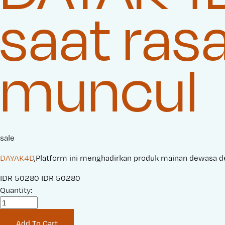
saat ras
muncul
sale
DAYAK4D
,Platform ini menghadirkan produk mainan dewasa 
S
IDR 50280
O
IDR 50280
a
Quantity:
r
l
i
e
g
Add To Cart