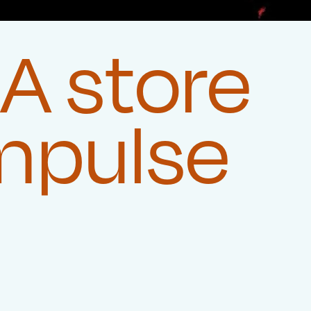
 store
mpulse