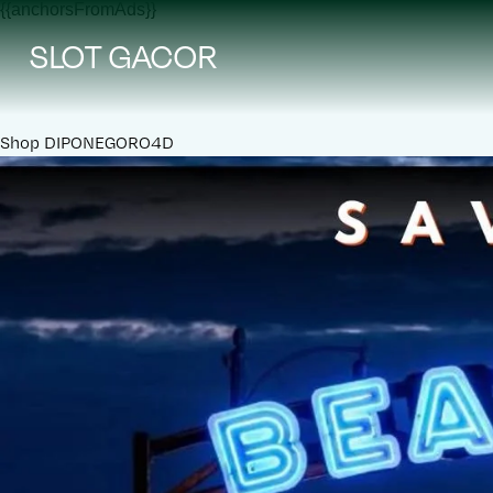
{{anchorsFromAds}}
SLOT GACOR
Shop
DIPONEGORO4D