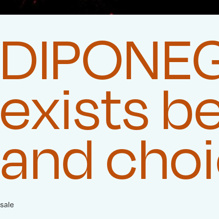
DIPONEG
exists b
and cho
sale