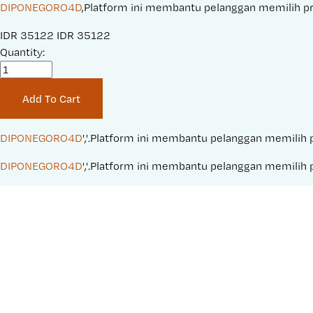
DIPONEGORO4D
,Platform ini membantu pelanggan memilih pr
S
IDR 35122
O
IDR 35122
a
Quantity:
r
l
i
e
g
Add To Cart
P
i
r
n
i
a
DIPONEGORO4D
','.Platform ini membantu pelanggan memilih
c
l
DIPONEGORO4D
','.Platform ini membantu pelanggan memilih
e
P
:
r
i
c
e
: