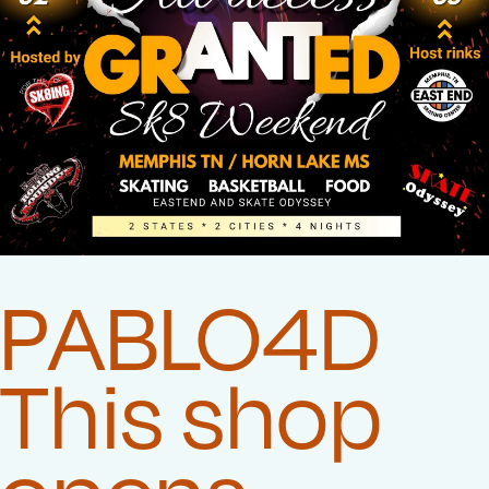
PABLO4D
This shop