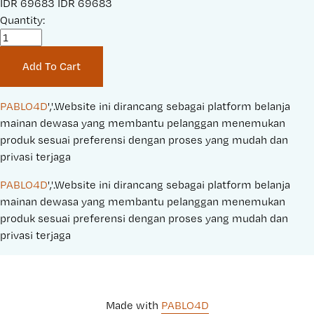
S
IDR 69683
O
IDR 69683
a
Quantity:
r
l
i
e
g
Add To Cart
P
i
r
n
i
a
PABLO4D
','.Website ini dirancang sebagai platform belanja 
c
l
mainan dewasa yang membantu pelanggan menemukan 
e
P
produk sesuai preferensi dengan proses yang mudah dan 
:
r
privasi terjaga
i
PABLO4D
','.Website ini dirancang sebagai platform belanja 
c
mainan dewasa yang membantu pelanggan menemukan 
e
produk sesuai preferensi dengan proses yang mudah dan 
:
privasi terjaga
Made with 
PABLO4D