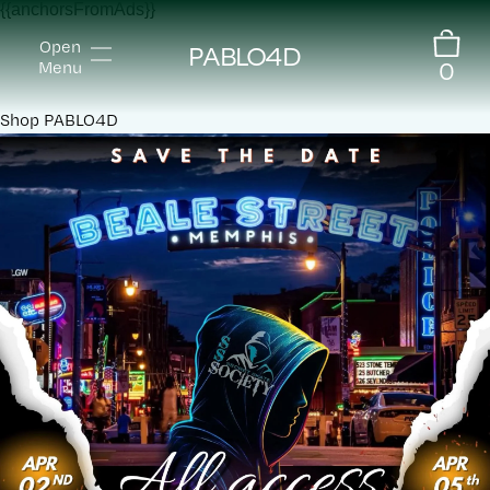
{{anchorsFromAds}}
Open
PABLO4D
0
Menu
Shop
PABLO4D