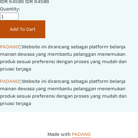
S
IDR 64586
O
IDR 64586
a
Quantity:
r
l
i
e
g
Add To Cart
P
i
r
n
i
a
PADANG
','.Website ini dirancang sebagai platform belanja 
c
l
mainan dewasa yang membantu pelanggan menemukan 
e
P
produk sesuai preferensi dengan proses yang mudah dan 
:
r
privasi terjaga
i
PADANG
','.Website ini dirancang sebagai platform belanja 
c
mainan dewasa yang membantu pelanggan menemukan 
e
produk sesuai preferensi dengan proses yang mudah dan 
:
privasi terjaga
Made with 
PADANG