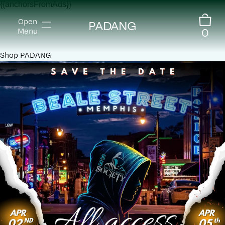
{{anchorsFromAds}}
Open
PADANG
0
Menu
Shop
PADANG