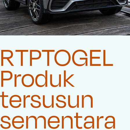
RTPTOGEL
Produk
tersusun
sementara