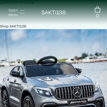
{{anchorsFromAds}}
Open
SAKTI138
0
Menu
Shop
SAKTI138