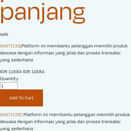
panjang
sale
SAKTI138
,Platform ini membantu pelanggan memilih produk
dewasa dengan informasi yang jelas dan proses transaksi
yang sederhana
S
IDR 11684
O
IDR 11684
a
Quantity:
r
l
i
e
g
Add To Cart
P
i
r
n
i
a
SAKTI138
','.Platform ini membantu pelanggan memilih produk 
c
l
dewasa dengan informasi yang jelas dan proses transaksi 
e
P
yang sederhana