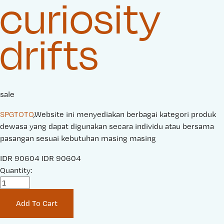
curiosity
drifts
sale
SPGTOTO
,Website ini menyediakan berbagai kategori produk
dewasa yang dapat digunakan secara individu atau bersama
pasangan sesuai kebutuhan masing masing
S
IDR 90604
O
IDR 90604
a
Quantity:
r
l
i
e
g
Add To Cart
P
i
r
n