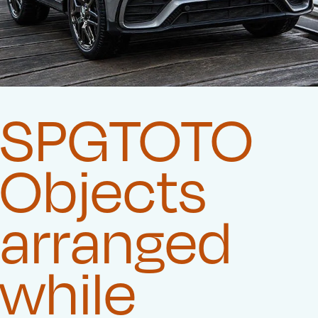
SPGTOTO
Objects
arranged
while