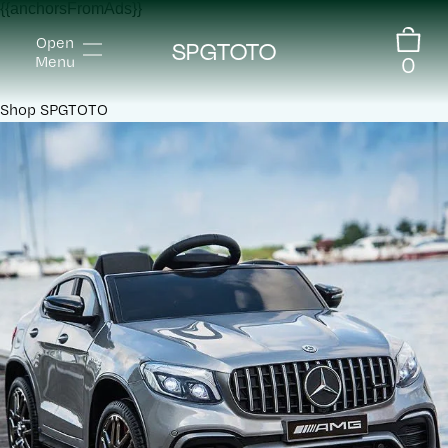
{{anchorsFromAds}}
Open
SPGTOTO
0
Menu
Shop
SPGTOTO