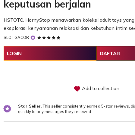
keputusan berjalan
HSTOTO, HornyStop menawarkan koleksi adult toys yang 
eksplorasi kenyamanan relaksasi dan kebutuhan intim s
5
SLOT GACOR
out
of
LOGIN
DAFTAR
5
stars
Add to collection
Star Seller.
This seller consistently earned 5-star reviews, d
quickly to any messages they received.