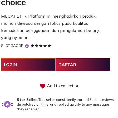
choice
MEGAPETIR, Platform ini menghadirkan produk
mainan dewasa dengan fokus pada kualitas
kemudahan penggunaan dan pengalaman belanja
yang nyaman
5
SLOT GACOR
out
of
5
LOGIN
DAFTAR
stars
Add to collection
Star Seller.
This seller consistently earned 5-star reviews,
dispatched on time, and replied quickly to any messages
they received.