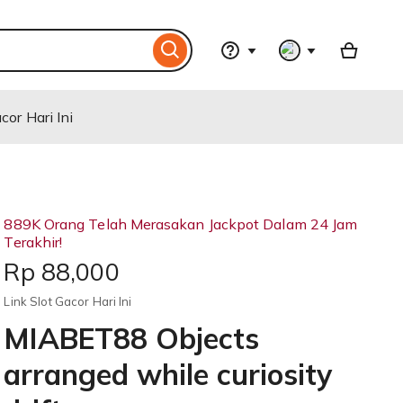
cor Hari Ini
889K Orang Telah Merasakan Jackpot Dalam 24 Jam
Terakhir!
Price:
Rp 88,000
Link Slot Gacor Hari Ini
MIABET88 Objects
arranged while curiosity