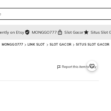
ently on Etsy
MONGGO777
Slot Gacor
Situs Slot 
MONGGO777
LINK SLOT
SLOT GACOR
SITUS SLOT GACOR
Report this item to Etsy