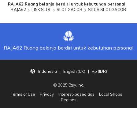
Loading...
RAJA62 Ruang belanja berdiri untuk kebutuhan personal
RAJA62
LINK SLOT
SLOT GACOR
SITUS SLOT GACOR
RAJA62 Ruang belanja berdiri untuk kebutuhan personal
Indonesia | English (UK) | Rp (IDR)
© 2025 Etsy, Inc.
Terms of Use
Privacy
Interest-based ads
Local Shops
Regions