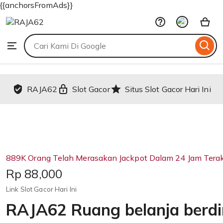
{{anchorsFromAds}}
RAJA62
Skip
to
Search
Browse
ontent
for
items
or
shops
RAJA62
Slot Gacor
Situs Slot Gacor Hari Ini
889K Orang Telah Merasakan Jackpot Dalam 24 Jam Terak
Price:
Rp 88,000
Link Slot Gacor Hari Ini
RAJA62 Ruang belanja berdi