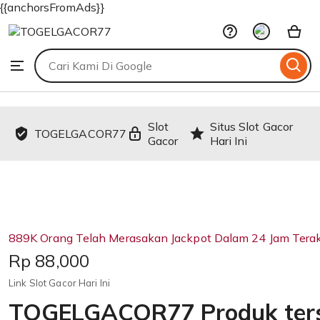
{{anchorsFromAds}}
TOGELGACOR77
Skip
to
Search
Browse
ontent
for
items
or
shops
Slot
Situs Slot Gacor
TOGELGACOR77
Gacor
Hari Ini
889K Orang Telah Merasakan Jackpot Dalam 24 Jam Terak
Price:
Rp 88,000
Link Slot Gacor Hari Ini
TOGELGACOR77 Produk ter