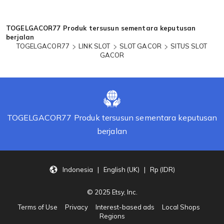
Loading...
TOGELGACOR77 Produk tersusun sementara keputusan
berjalan
TOGELGACOR77
LINK SLOT
SLOT GACOR
SITUS SLOT
GACOR
TOGELGACOR77 Produk tersusun sementara keputusan
berjalan
Indonesia | English (UK) | Rp (IDR)
© 2025 Etsy, Inc.
Terms of Use
Privacy
Interest-based ads
Local Shops
Regions