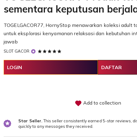
sementara keputusan berjal
TOGELGACOR77, HornyStop menawarkan koleksi adult to
untuk eksplorasi kenyamanan relaksasi dan kebutuhan in
jawab
5
SLOT GACOR
out
of
LOGIN
DAFTAR
5
stars
Add to collection
Star Seller.
This seller consistently earned 5-star reviews, d
quickly to any messages they received.